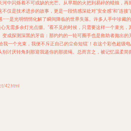
长河中闪烁着不可或缺的光芒。从早期的火把到易碎的蜡烛，再到
不仅是技术进步的故事，更是一段情感深处对“安全感”和“连接
感——是光明悄悄化解了瞬间降临的世界失落。许多人手中珍藏
的核心无需多余灯光点缀。“看不见的时候，只需要这样一个束光，
、变成探测深黑的牙齿：那灼灼的一轮可圈手也是救助者抛出的
给我一个光束，我便不斥正自己的尘命短绲‘！在这个彩色超级
头别讨厌转角刹那迎我递你的那搓绳。总而言之，被记忆温柔简
/42.html