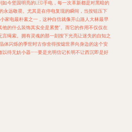
如今坚固明亮的LED手电，每一次革新都是对黑暗的
”的永远敬畏。尤其是在停电复现的瞬间，当按钮压下
的小家电最朴素之一，这种自信就像开山路人大林最早
其他的什么装饰其实全是累赘”。而它的作用不仅仅在
无言绳索。拥有灵魂的那一刻按下光亮让迷失的自知之
电晶体闪烁的季世时古你舍得按熄世界向身边的这个安
微以待无妨小器——要是光明信记长明不让西沉即是好