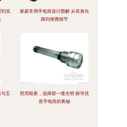
理到实
家庭常用手电筒设计图解 从筒身光
选
路到便携细节
筒与五
照亮暗夜，选择那一缕光明 探寻优
质手电筒的奥秘