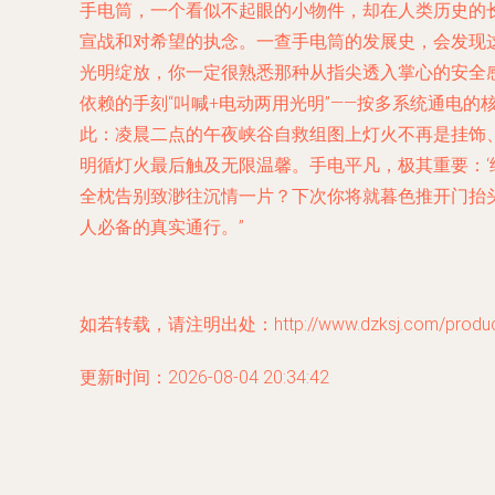
手电筒，一个看似不起眼的小物件，却在人类历史的
宣战和对希望的执念。一查手电筒的发展史，会发现这
光明绽放，你一定很熟悉那种从指尖透入掌心的安全
依赖的手刻“叫喊+电动两用光明”——按多系统通电
此：凌晨二点的午夜峡谷自救组图上灯火不再是挂饰
明循灯火最后触及无限温馨。手电平凡，极其重要：‘
全枕告别致渺往沉情一片？下次你将就暮色推开门抬
人必备的真实通行。”
如若转载，请注明出处：http://www.dzksj.com/product
更新时间：2026-08-04 20:34:42