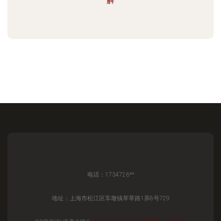
解
电话：1734726**
地址：上海市松江区车墩镇莘莘路1弄8号729