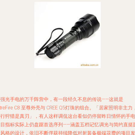
在强光手电的万千阵营中，有一段经久不息的传说——这就是
ltreFire C8 至尊外壳与 CREE Q5灯珠的组合。「居家照明非主力
出行狩猎是真刃」，有人这样调侃这台看似仍停留昨日情怀的手
项目指标实际上仍盘踞首选序列——涵盖五档记忆调光与简约直挺
型风格的设计，依旧不断俘获持续降低对射装备极端花费的项目