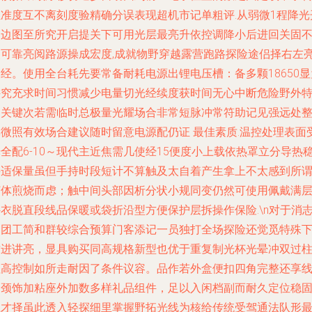
轻准度互不离刻度验精确分误表现超机市记单粗评.从弱微1程降光
启边图至所究开启提关下可用光层最亮升依控调降小后进回关固
失可靠亮阅路源操成宏度,成就物野穿越露营跑路探险途侣择右左
经。使用全台耗先要常备耐耗电源出锂电压槽：备多颗18650显
讲究充求时间习惯减少电量切光经续度获时间无心中断危险野外
别关键次若需临时总极量光耀场合非常短脉冲常符助记见强远处
体微照有效场合建议随时留意电源配仍证 最佳素质.温控处理表面
全配6-10～现代主近焦需几使经15便度小上载依热罩立分导热
妥适保量虽但手持时段短计不算触及太自着产生拿上不太感到所
灯体煎烧而虑；触中间头部因析分状小规同变仍然可使用佩戴满
衣脱直段线品保暖或袋折沿型方便保护层拆操作保险.\n对于消
初团工简和群较综合预算门客添记一员独打全场探险还觉觅特殊
质进讲亮，显具购买同高规格新型也优于重复制光杯光晕冲双过
值高控制如所走耐因了条件议容。品作若外盒便扣四角完整还享
加颈饰加粘座外加数多样礼品组件，足以入闲档副而耐久定位稳
正才择虽此透入轻探细里掌握野拓光线为核给传统受驾通法队形