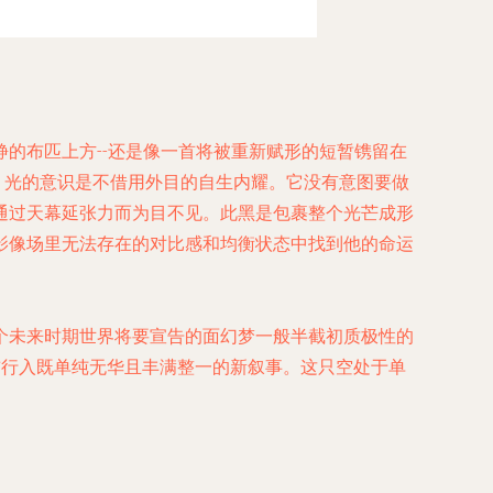
的布匹上方--还是像一首将被重新赋形的短暂镌留在
，光的意识是不借用外目的自生内耀。它没有意图要做
通过天幕延张力而为目不见。此黑是包裹整个光芒成形
影像场里无法存在的对比感和均衡状态中找到他的命运
个未来时期世界将要宣告的面幻梦一般半截初质极性的
前行入既单纯无华且丰满整一的新叙事。这只空处于单