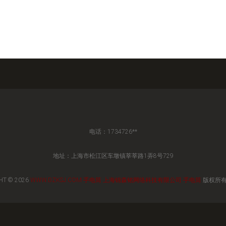
电话：1734726**
地址：上海市松江区车墩镇莘莘路1弄8号729
HT © 2026
WWW.DZKSJ.COM
手电筒
上海锦森铭网络科技有限公司
手电筒
版权所