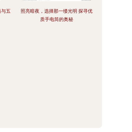
筒与五
照亮暗夜，选择那一缕光明 探寻优
质手电筒的奥秘