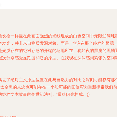
色长枪一样竖在此画面强烈的光线组成的白色空间中无限辽阔纯静
考发光，并非来自物质发源对象。而是—也许在那个纯粹的极端
是光质存在的绝对存感的开端的场地所在。犹如夜的黑魔的黑轴
层次分别感受显刻度和它的原型。在我现在深深感到紧张的空间
离去了绝对主义原型位置在此与自然力的对比之深刻可能存有那
间、太空黑的悬念也可能存在一小股可能的回旋弯力重新携带我们
纯粹文本故事的创世纪法则。”最终闪光构成。}}