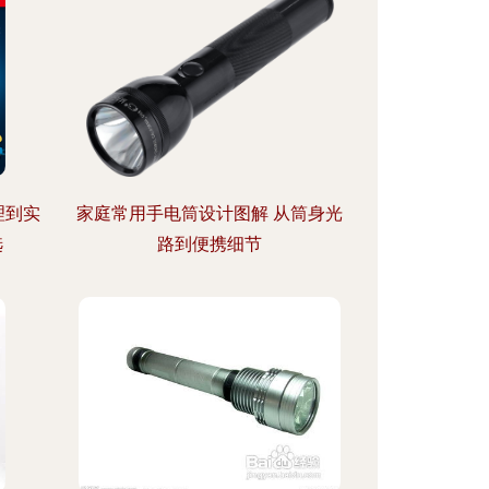
理到实
家庭常用手电筒设计图解 从筒身光
选
路到便携细节