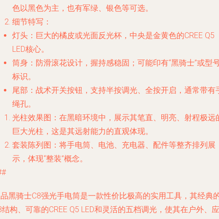
色以黑色为主，也有军绿、银色等可选。
细节特写
：
灯头
：巨大的橘皮或光面反光杯，中央是金黄色的CREE Q5
LED核心。
筒身
：防滑滚花设计，握持感稳固；可能印有“黑骑士”或型
标识。
尾部
：战术开关按钮，支持半按调光、全按开启，通常带有
绳孔。
光柱效果图
：在黑暗环境中，展示其笔直、明亮、射程极远
巨大光柱，这是其远射能力的直观体现。
套装陈列图
：将手电筒、电池、充电器、配件等整齐排列展
示，体现“整装”概念。
##
正品黑骑士C8强光手电筒是一款性价比极高的实用工具，其经典
8结构、可靠的CREE Q5 LED和灵活的五档调光，使其在户外、