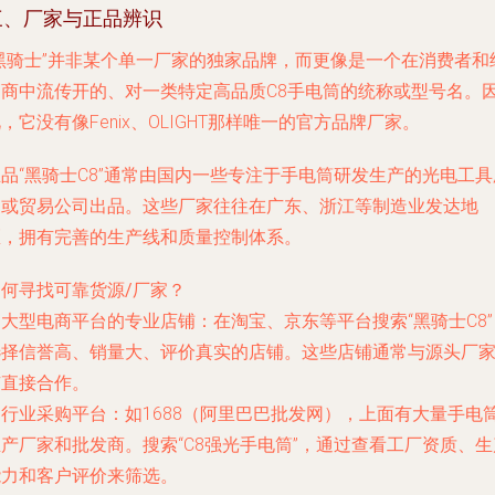
三、厂家与正品辨识
“黑骑士”并非某个单一厂家的独家品牌，而更像是一个在消费者和
销商中流传开的、对一类特定高品质C8手电筒的统称或型号名。
，它没有像Fenix、OLIGHT那样唯一的官方品牌厂家。
品“黑骑士C8”通常由国内一些专注于手电筒研发生产的
光电工具
家
或
贸易公司
出品。这些厂家往往在广东、浙江等制造业发达地
区，拥有完善的生产线和质量控制体系。
如何寻找可靠货源/厂家？
.
大型电商平台的专业店铺
：在淘宝、京东等平台搜索“黑骑士C8”
选择信誉高、销量大、评价真实的店铺。这些店铺通常与源头厂
有直接合作。
.
行业采购平台
：如1688（阿里巴巴批发网），上面有大量手电
产厂家和批发商。搜索“C8强光手电筒”，通过查看工厂资质、生
能力和客户评价来筛选。