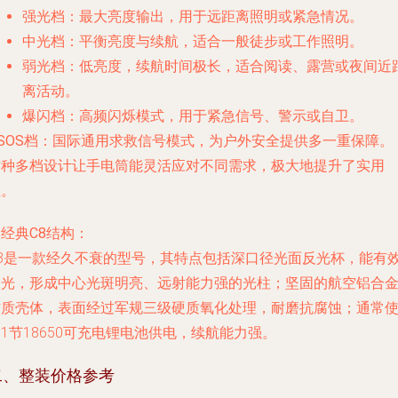
强光档
：最大亮度输出，用于远距离照明或紧急情况。
中光档
：平衡亮度与续航，适合一般徒步或工作照明。
弱光档
：低亮度，续航时间极长，适合阅读、露营或夜间近
离活动。
爆闪档
：高频闪烁模式，用于紧急信号、警示或自卫。
SOS档
：国际通用求救信号模式，为户外安全提供多一重保障。
这种多档设计让手电筒能灵活应对不同需求，极大地提升了实用
性。
.
经典C8结构
：
C8是一款经久不衰的型号，其特点包括深口径光面反光杯，能有
聚光，形成中心光斑明亮、远射能力强的光柱；坚固的航空铝合
材质壳体，表面经过军规三级硬质氧化处理，耐磨抗腐蚀；通常
1节18650可充电锂电池供电，续航能力强。
二、整装价格参考