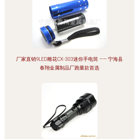
厂家直销9LED雕花CX-303迷你手电筒 —— 宁海县
春翔金属制品厂跑量款首选