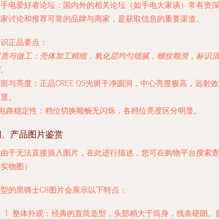
.
手电爱好者论坛
：国内外的相关论坛（如手电大家谈）常有资
玩家讨论和推荐可靠的品牌与商家，是获取信息的重要渠道。
辨识正品要点
：
材质与做工
：壳体加工精细，氧化层均匀细腻，螺纹顺滑，标识
晰。
光斑与亮度
：正品CREE Q5光斑干净圆润，中心亮度极高，远射
明显。
电路稳定性
：档位切换顺畅无闪烁，各档位亮度区分明显。
四、产品图片鉴赏
（由于无法直接插入图片，在此进行描述，您可在购物平台搜索
看实物图）
典型的黑骑士C8图片会展示以下特点：
整体外观
：经典的直筒造型，头部稍大于筒身，线条硬朗。