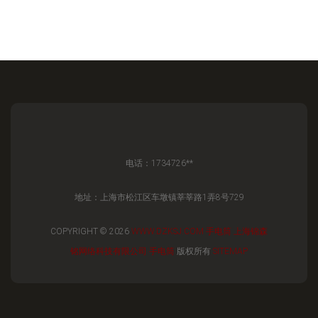
电话：1734726**
地址：上海市松江区车墩镇莘莘路1弄8号729
COPYRIGHT © 2026
WWW.DZKSJ.COM
手电筒
上海锦森
铭网络科技有限公司
手电筒
版权所有
SITEMAP