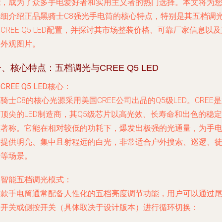
能，成为了众多手电爱好者和实用主义者的热门选择。本文将为
详细介绍正品黑骑士C8强光手电筒的核心特点，特别是其五档调
CREE Q5 LED配置，并探讨其市场整装价格、可靠厂家信息以
品外观图片。
、核心特点：五档调光与CREE Q5 LED
.
CREE Q5 LED核心
：
骑士C8的核心光源采用美国CREE公司出品的Q5级LED。CREE
顶尖的LED制造商，其Q5级芯片以高光效、长寿命和出色的稳定
性著称。它能在相对较低的功耗下，爆发出极强的光通量，为手
筒提供明亮、集中且射程远的白光，非常适合户外搜索、巡逻、
步等场景。
.
智能五档调光模式
：
这款手电筒通常配备人性化的五档亮度调节功能，用户可以通过
部开关或侧按开关（具体取决于设计版本）进行循环切换：