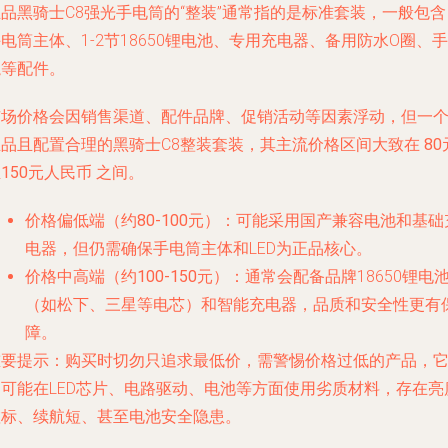
品黑骑士C8强光手电筒的“整装”通常指的是标准套装，一般包含
电筒主体、1-2节18650锂电池、专用充电器、备用防水O圈、手
绳等配件。
市场价格会因销售渠道、配件品牌、促销活动等因素浮动，但一
正品且配置合理的黑骑士C8整装套装，其主流价格区间大致在
80
150元人民币
之间。
价格偏低端（约80-100元）
：可能采用国产兼容电池和基础
电器，但仍需确保手电筒主体和LED为正品核心。
价格中高端（约100-150元）
：通常会配备品牌18650锂电
（如松下、三星等电芯）和智能充电器，品质和安全性更有
障。
重要提示
：购买时切勿只追求最低价，需警惕价格过低的产品，
们可能在LED芯片、电路驱动、电池等方面使用劣质材料，存在亮
虚标、续航短、甚至电池安全隐患。