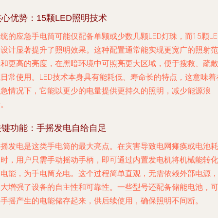
核心优势：15颗LED照明技术
统的应急手电筒可能仅配备单颗或少数几颗LED灯珠，而15颗LE
的设计显著提升了照明效果。这种配置通常能实现更宽广的照射
围和更高的亮度，在黑暗环境中可照亮更大区域，便于搜救、疏
或日常使用。LED技术本身具有能耗低、寿命长的特点，这意味着
紧急情况下，它能以更少的电量提供更持久的照明，减少能源浪
费。
关键功能：手摇发电自给自足
手摇发电是这类手电筒的最大亮点。在灾害导致电网瘫痪或电池
尽时，用户只需手动摇动手柄，即可通过内置发电机将机械能转
为电能，为手电筒充电。这个过程简单直观，无需依赖外部电源
大大增强了设备的自主性和可靠性。一些型号还配备储能电池，
将手摇产生的电能储存起来，供后续使用，确保照明不间断。