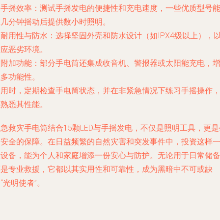
.
手摇效率
：测试手摇发电的便捷性和充电速度，一些优质型号
在几分钟摇动后提供数小时照明。
.
耐用性与防水
：选择坚固外壳和防水设计（如IPX4级以上），
适应恶劣环境。
.
附加功能
：部分手电筒还集成收音机、警报器或太阳能充电，
强多功能性。
使用时，定期检查手电筒状态，并在非紧急情况下练习手摇操作
以熟悉其性能。
急救灾手电筒结合15颗LED与手摇发电，不仅是照明工具，更是
命安全的保障。在日益频繁的自然灾害和突发事件中，投资这样
款设备，能为个人和家庭增添一份安心与防护。无论用于日常储
还是专业救援，它都以其实用性和可靠性，成为黑暗中不可或缺
“光明使者”。