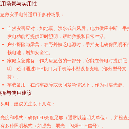
应用场景与实用性
应急救灾手电筒适用于多种场景：
自然灾害应对
：如地震、洪水或台风后，电力供应中断，手
发电功能可提供即时照明，帮助救援和日常生活。
户外探险与露营
：在野外缺乏电源时，手摇充电确保照明不
赖电池，增加安全性。
家庭应急储备
：作为应急包的一部分，它能在停电时提供照
明，还可通过USB接口为手机等小型设备充电（部分型号支
持）。
车载备用
：在汽车故障或夜间紧急情况下，作为可靠光源。
选择与使用建议
购买时，建议关注以下几点：
.
亮度和模式
：确保LED亮度足够（通常以流明为单位），并检查
否有多种照明模式（如强光、弱光、闪烁SOS信号）。