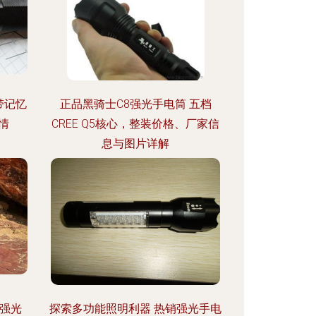
档带记忆
正品黑骑士C8强光手电筒 五档
情
CREE Q5核心，整装价格、厂家信
息与图片详解
明强光
探索多功能照明利器 热销强光手电