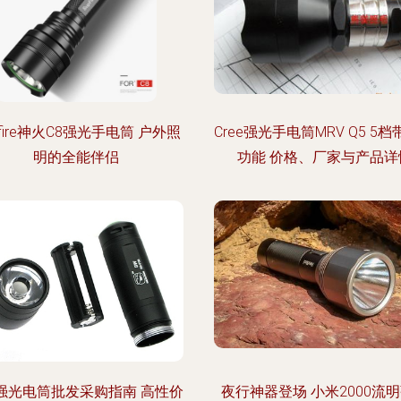
pfire神火C8强光手电筒 户外照
Cree强光手电筒MRV Q5 5
明的全能伴侣
功能 价格、厂家与产品详
5强光电筒批发采购指南 高性价
夜行神器登场 小米2000流