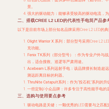
景。
强大的驱动能力
：能够承受较高的驱动电流，为
二、搭载CREE L2 LED的代表性手电筒产品参
以下是目前市场上部分知名品牌采用Cree L2 LE
Olight Warrior X 系列
：部分型号采用Cree L
充功能。
Fenix TK系列（部分型号）
：作为专业户外与战
出，适合搜救、巡逻等严肃用途。
Acebeam L系列远射手电
：该品牌擅长制造超远
测远距离目标的利器。
ThruNite Catapult系列
：作为“投石机”系列的
一些定制/小众品牌
：许多专注于高性能手电的定
三、选购与使用要点参考
驱动电路是关键
：一颗优秀的LED需要与之匹