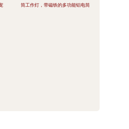
宠
筒工作灯，带磁铁的多功能铝电筒